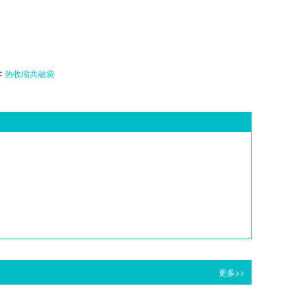
：
热收缩共融袋
更多>>