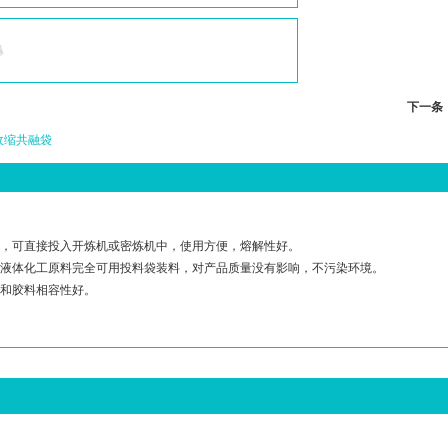
下一条
收缩共融袋
低，可直接投入开炼机或密炼机中，使用方便，熔解性好。
及液体化工原料完全可用投料袋装料，对产品质量没有影响，不污染环境。
品和胶料相容性好。