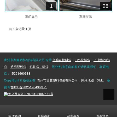
1
28
车间展示
车间展示
共 8 条记录 1 页
青州市奥鑫塑料包装有限公司,专营
低熔点投料袋
EVA投料袋
PE塑料包装
袋
透明配料袋
热收缩共融袋
等业务,有意向的客户请咨询我们，联系电
话：
15261660388
CopyRight © 版权所有:
青州市奥鑫塑料包装有限公司
网站地图
XML
备
案号:
鲁ICP备2025176436号-1
鲁公网安备
37078102002571号
电话咨询
短信咨询
留言咨询
查看地图